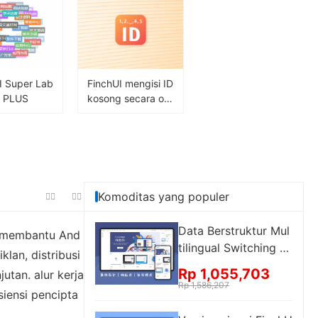
etelah perhat
enyinkronkan
 ke kotak dra
publik, bala
omatis dan f
i lainnya)
I Super Lab
FinchUI mengisi ID
l PLUS
kosong secara oto
matis
Komoditas yang populer
Data Berstruktur Mul
uk membantu And
tilingual Switching un
lan, distribusi
tuk Halaman Web di
Rp 1,055,703
utan. alur kerja
FinchUI Store Edition
Rp 1,586,207
iensi pencipta
(FinchUI Store Editio
n)