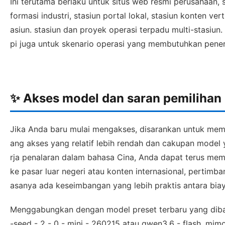
Ini terutama berlaku untuk situs web resmi perusahaan, 
formasi industri, stasiun portal lokal, stasiun konten vert
asiun. stasiun dan proyek operasi terpadu multi-stasiun.
pi juga untuk skenario operasi yang membutuhkan penerbi
✨ Akses model dan saran pemilihan
Jika Anda baru mulai mengakses, disarankan untuk memu
ang akses yang relatif lebih rendah dan cakupan model y
rja penalaran dalam bahasa Cina, Anda dapat terus mem
ke pasar luar negeri atau konten internasional, pertim
asanya ada keseimbangan yang lebih praktis antara biaya,
Menggabungkan dengan model preset terbaru yang diba
-seed - 2 - 0 - mini - 260215 atau qwen3.6 - flash, mimo