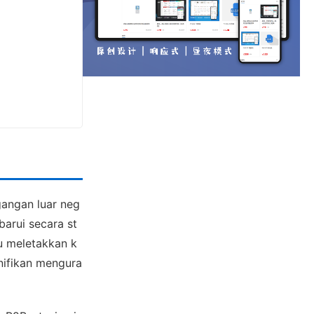
gangan luar neg
barui secara st
au meletakkan k
nifikan mengura