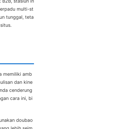
 B2B, stasiun in
erpadu multi-st
un tunggal, teta
situs.
a memiliki amb
ulisan dan kine
Anda cenderung
an cara ini, bi
gunakan doubao
yang lebih seim