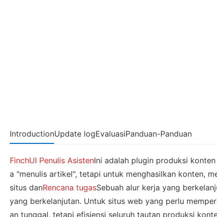
Introduction
Update log
Evaluasi
Panduan-Panduan
FinchUI
Penulis Asisten
Ini adalah plugin produksi konte
a "menulis artikel", tetapi untuk menghasilkan konten, 
situs dan
Rencana tugas
Sebuah alur kerja yang berkelanju
yang berkelanjutan. Untuk situs web yang perlu memperb
an tunggal, tetapi efisiensi seluruh tautan produksi kont