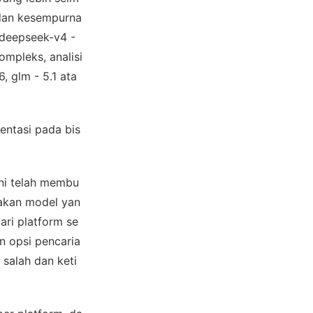
, dan kesempurna
 deepseek-v4 -
ompleks, analisi
, glm - 5.1 ata
entasi pada bis
ini telah membu
dakan model yan
ari platform se
n opsi pencaria
 salah dan keti