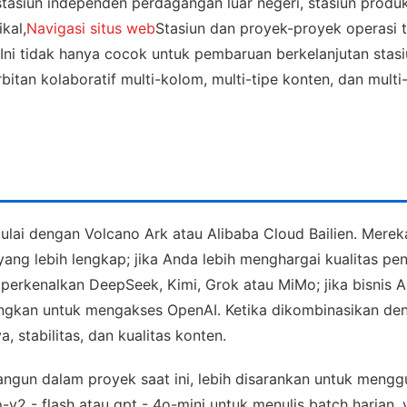
stasiun independen perdagangan luar negeri, stasiun produk
ikal,
Navigasi situs web
Stasiun dan proyek-proyek operasi t
 Ini tidak hanya cocok untuk pembaruan berkelanjutan stasi
tan kolaboratif multi-kolom, multi-tipe konten, dan multi-
lai dengan Volcano Ark atau Alibaba Cloud Bailien. Merek
ang lebih lengkap; jika Anda lebih menghargai kualitas pen
perkenalkan DeepSeek, Kimi, Grok atau MiMo; jika bisnis 
bangkan untuk mengakses OpenAI. Ketika dikombinasikan deng
 stabilitas, dan kualitas konten.
ngun dalam proyek saat ini, lebih disarankan untuk meng
-v2 - flash atau gpt - 4o-mini untuk menulis batch harian, 