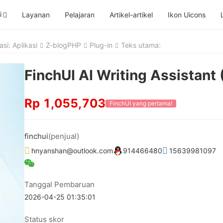
i
Layanan
Pelajaran
Artikel-artikel
Ikon Uicons
asi: Aplikasi
Z-blogPHP
Plug-in
Teks utama:
FinchUI AI Writing Assistant 
Rp 1,055,703
FinchUI yang pertama!
finchui
(penjual)
hnyanshan@outlook.com
914466480
15639981097
Tanggal Pembaruan
2026-04-25 01:35:01
Status skor