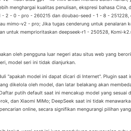
lebih menghargai kualitas penulisan, ekspresi bahasa Cina
 2 - 0 - pro - 260215 dan doubao-seed - 1 - 8 - 251228,
tau mimo-v2 - pro; Jika tugas cenderung untuk penalaran k
nkan untuk memprioritaskan deepseek-r1 - 250528, Komi-k2.6
akan oleh pengguna luar negeri atau situs web yang berori
ri, model seri ini tidak dianjurkan.
li "apakah model ini dapat dicari di Internet". Plugin saat 
yang dikelola oleh model, dan latar belakang akan membe
ftar putih default saat ini mencakup model yang sesuai d
, Grok, dan Xiaomi MiMo; DeepSeek saat ini tidak menawarka
encarian online, secara signifikan mengurangi pilihan yang