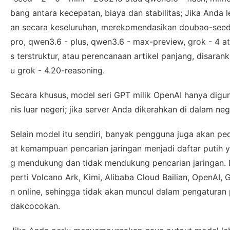
bang antara kecepatan, biaya dan stabilitas; Jika Anda 
an secara keseluruhan, merekomendasikan doubao-seed -
pro, qwen3.6 - plus, qwen3.6 - max-preview, grok - 4 a
s terstruktur, atau perencanaan artikel panjang, disara
u grok - 4.20-reasoning.
Secara khusus, model seri GPT milik OpenAI hanya digun
nis luar negeri; jika server Anda dikerahkan di dalam nege
Selain model itu sendiri, banyak pengguna juga akan pedu
at kemampuan pencarian jaringan menjadi daftar putih 
g mendukung dan tidak mendukung pencarian jaringan. Da
perti Volcano Ark, Kimi, Alibaba Cloud Bailian, OpenAI
n online, sehingga tidak akan muncul dalam pengaturan p
dakcocokan.