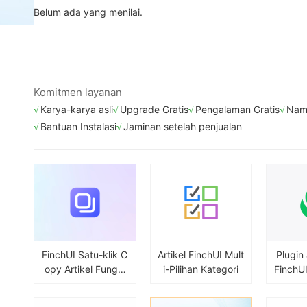
Belum ada yang menilai.
Komitmen layanan
Karya-karya asli
Upgrade Gratis
Pengalaman Gratis
Nama
Bantuan Instalasi
Jaminan setelah penjualan
FinchUI Satu-klik C
Artikel FinchUI Mult
Plugin
opy Artikel Fungsi
i-Pilihan Kategori
FinchU
FinchUI Satu-klik C
enyemb
opy Artikel Fungsi
nten y