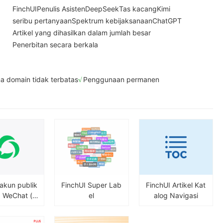
FinchUI
Penulis Asisten
DeepSeek
Tas kacang
Kimi
seribu pertanyaan
Spektrum kebijaksanaan
ChatGPT
Artikel yang dihasilkan dalam jumlah besar
Penerbitan secara berkala
 domain tidak terbatas
Penggunaan permanen
 akun publik
FinchUI Super Lab
FinchUI Artikel Kat
I WeChat (m
el
alog Navigasi
unyikan ko
ang dapat di