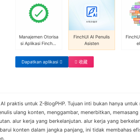
FinchUI
lihat s
ian, m
artikel
f akun 
san ot
ungs
Manajemen Otorisa
FinchUI AI Penulis
FinchU
si Aplikasi FinchUI
Asisten
e
Manajemen Otorisa
si Aplikasi FinchUI
Dapatkan aplikasi
收藏
Manajemen Otorisa
si Aplikasi FinchUI
n AI praktis untuk Z-BlogPHP. Tujuan inti bukan hanya unt
menulis ulang konten, menggambar, menerbitkan, memasang ik
tan. alur kerja yang berkelanjutan. alur kerja yang berkelanj
arui konten dalam jangka panjang, ini tidak membahas efis
en.