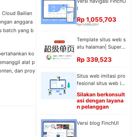
Versi navigasi FinchU
I
 Cloud Bailian
Rp 1,055,703
dengan anggara
Rp 1,586,207
s batch yang b
Template situs web s
atu halaman| Super s
pertahankan ko
atu halaman| SEO Pe
Rp 339,523
ringkat Satu Halama
memanggil alat p
n
onten, dan proy
Situs web imitasi pro
fesional situs web im
itasi tinggi situs web
Silakan berkonsult
perusahaan desain h
asi dengan layana
alaman web modifik
n pelanggan
asi halaman web
Versi blog FinchUI