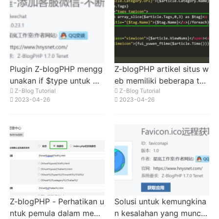
Plugin Z-blogPHP mengg
Z-blogPHP artikel situs w
unakan if $type untuk me
eb memiliki beberapa tag
Z-Blog Tutorial
Z-Blog Tutorial
nilai halaman, menerapka
dan hanya menampilkan t
2023-04-26
2023-04-26
n menyisipkan konten ya
iga pertama
ng berbeda di halaman y
ang berbeda
Z-blogPHP - Perhatikan u
Solusi untuk kemungkina
ntuk pemula dalam mem
n kesalahan yang muncul