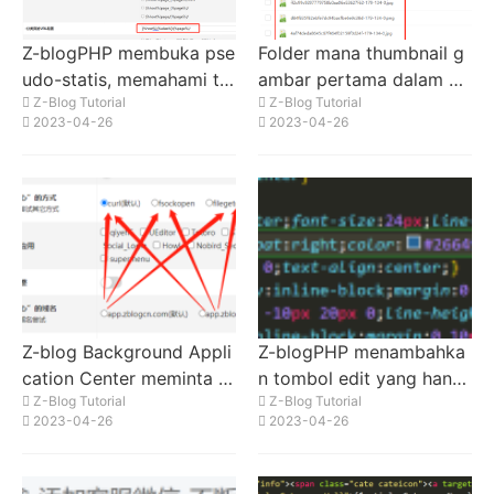
Z-blogPHP membuka pse
Folder mana thumbnail g
udo-statis, memahami ta
ambar pertama dalam ar
Z-Blog Tutorial
Z-Blog Tutorial
g konfigurasi URL
tikel Z-blogPHP cache?
2023-04-26
2023-04-26
Z-blog Background Appli
Z-blogPHP menambahka
cation Center meminta d
n tombol edit yang hanya
Z-Blog Tutorial
Z-Blog Tutorial
ownload gagal
terlihat oleh administrato
2023-04-26
2023-04-26
r di halaman detail artikel