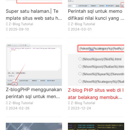
Super satu halaman.| Te
Perintah sql untuk memo
mplate situs web satu hal
difikasi nilai kunci yang d
Z-Blog Tutorial
Z-Blog Tutorial
aman| Bagaimana SEO d
itentukan oleh kolom log
2025-09-10
2024-03-01
apat mengatur semua art
_Meta secara batch dala
ikel sebagai halaman ikla
m artikel zblog zbp_post
n? < / p > < p >
Z-blogPHP menggunakan
Z-blog PHP situs web di l
perintah sql untuk mengh
atar belakang membuka
apus artikel yang diposti
Z-Blog Tutorial
Z-Blog Tutorial
skema konfigurasi URL p
2024-02-26
2023-12-24
ng oleh pengguna tertent
seudo-statis (situs ini dig
u secara massal
unakan)