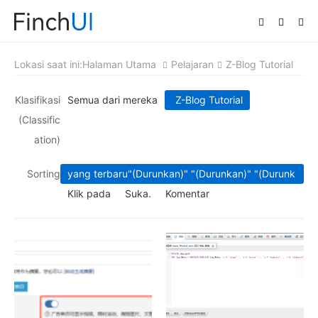
Lokasi saat ini:
Halaman Utama
Pelajaran
Z-Blog Tutorial
Aplikasi: Aplikasi
Klasifikasi
Semua dari mereka
Z-Blog Tutorial
(Classific
ation)
Sorting
yang terbaru
"(Durunkan)" "(Durunkan)" "(Durunk
an)"
Klik pada
Suka.
Komentar