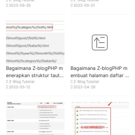
ttps untuk mengakses de
Nomor Ponsel + Login Ko
2023-06-26
2023-05-31
ngan memodifikasi profil
de Verifikasi
pseudo-statis
Bagaimana Z-blogPHP m
Bagaimana Z-blogPHP m
enerapkan struktur tauta
embuat halaman daftar k
Z-Blog Tutorial
Z-Blog Tutorial
n situs web berikut: alam
ategori artikel terbalik? B
2023-05-12
2023-04-26
at situs web / alias kateg
agaimana Z-blogPHP me
ori induk / alias subkateg
mbuat halaman daftar ka
ori / paging /
tegori artikel terbalik?