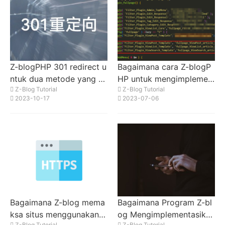
Z-blogPHP 301 redirect u
Bagaimana cara Z-blogP
ntuk dua metode yang b
HP untuk mengimplemen
Z-Blog Tutorial
Z-Blog Tutorial
erbeda yang diimplement
tasikan warna judul artik
2023-10-17
2023-07-06
asikan menggunakan kod
el kustom? Bagaimana ca
e PHP
ra Z-blogPHP untuk men
gimplementasikan warna
judul artikel kustom?
Bagaimana Z-blog mema
Bagaimana Program Z-bl
ksa situs menggunakan h
og Mengimplementasikan
Z-Blog Tutorial
Z-Blog Tutorial